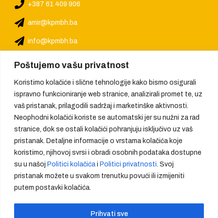
+387 61 409 906
amir@kpmbh.ba
info@kpmbh.ba
Poštujemo vašu privatnost
Koristimo kolačiće i slične tehnologije kako bismo osigurali
ispravno funkcioniranje web stranice, analizirali promet te, uz
vaš pristanak, prilagodili sadržaj i marketinške aktivnosti.
Neophodni kolačići koriste se automatski jer su nužni za rad
stranice, dok se ostali kolačići pohranjuju isključivo uz vaš
pristanak. Detaljne informacije o vrstama kolačića koje
koristimo, njihovoj svrsi i obradi osobnih podataka dostupne
su u našoj
Politici kolačića
i
Politici privatnosti
. Svoj
pristanak možete u svakom trenutku povući ili izmijeniti
putem postavki kolačića.
We provide quality, create trust
Prihvati sve