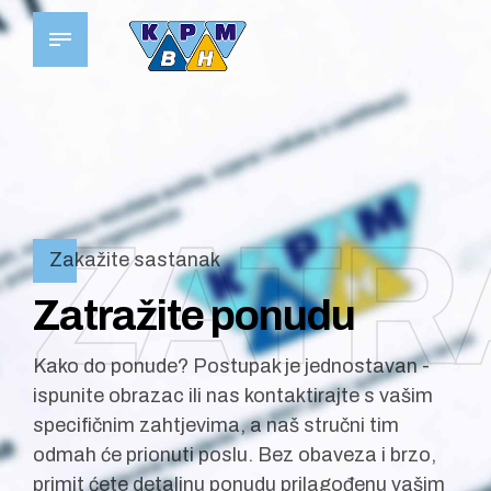
ZATR
Zakažite sastanak
Zatražite ponudu
Kako do ponude? Postupak je jednostavan -
ispunite obrazac ili nas kontaktirajte s vašim
specifičnim zahtjevima, a naš stručni tim
odmah će prionuti poslu. Bez obaveza i brzo,
primit ćete detaljnu ponudu prilagođenu vašim