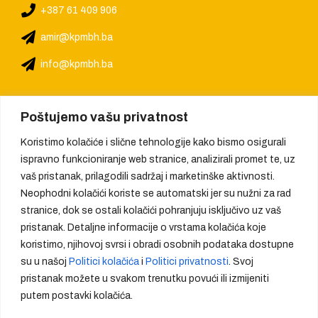
+387 61 409 906
amir@kpmbh.ba
info@kpmbh.ba
Poštujemo vašu privatnost
Koristimo kolačiće i slične tehnologije kako bismo osigurali
ispravno funkcioniranje web stranice, analizirali promet te, uz
vaš pristanak, prilagodili sadržaj i marketinške aktivnosti.
Neophodni kolačići koriste se automatski jer su nužni za rad
stranice, dok se ostali kolačići pohranjuju isključivo uz vaš
pristanak. Detaljne informacije o vrstama kolačića koje
koristimo, njihovoj svrsi i obradi osobnih podataka dostupne
su u našoj
Politici kolačića
i
Politici privatnosti
. Svoj
pristanak možete u svakom trenutku povući ili izmijeniti
Pružamo kvalitet, stvaramo
putem postavki kolačića.
povjerenje