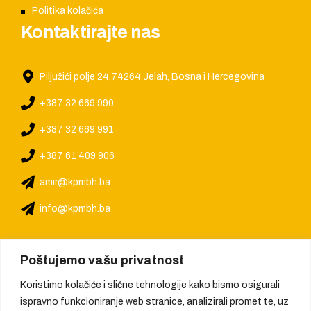
Politika kolačića
Kontaktirajte nas
Piljužići polje 24,74264 Jelah, Bosna i Hercegovina
+387 32 669 990
+387 32 669 991
+387 61 409 906
amir@kpmbh.ba
info@kpmbh.ba
Poštujemo vašu privatnost
Koristimo kolačiće i slične tehnologije kako bismo osigurali
ispravno funkcioniranje web stranice, analizirali promet te, uz